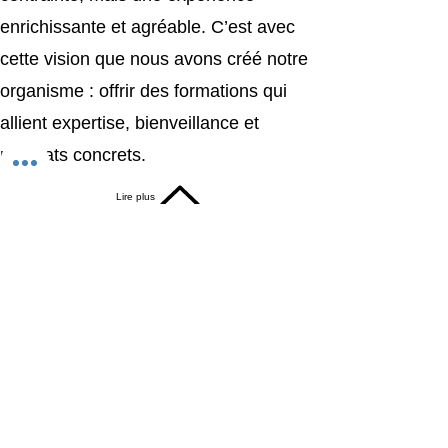
enrichissante et agréable. C’est avec
cette vision que nous avons créé notre
organisme : offrir des formations qui
allient expertise, bienveillance et
résultats concrets.
Lire plus
DEMANDEZ UN DEVIS
AFFICHER NOTRE CATALOGUE
Formagestion
contact@formagestion.fr
Vous êtes en situation de handicap, n’hésitez pas
à nous en faire part et nous mettrons tout en
œuvre afin d’adapter la formation au mieux.
Mentions Légales