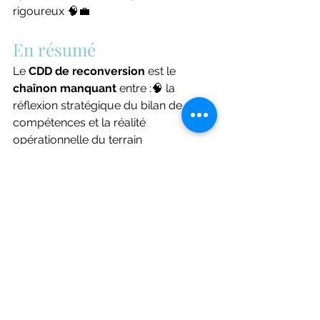
rigoureux 🧠💼
En résumé
Le 
CDD de reconversion
 est le 
chaînon manquant
 entre :🧠 la 
réflexion stratégique du bilan de 
compétences et la réalité 
opérationnelle du terrain
En 
2026
, changer de voie n’est plus 
un saut dans le vide, mais un 
parcours balisé, sécurisé et 
gagnant-gagnant
, où chaque acteur 
trouve sa place 🤝
Chez 
FORMAGESTION
, notre mission 
est de vous orienter vers 
le bon outil 
juridique et pédagogique
, en 
fonction de 
votre statut et de votre 