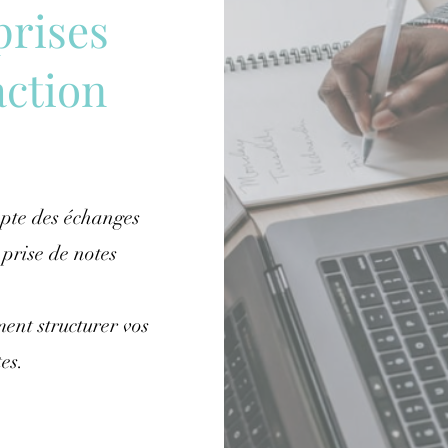
prises
action
pte des échanges
 prise de notes
ent structurer vos
tes.