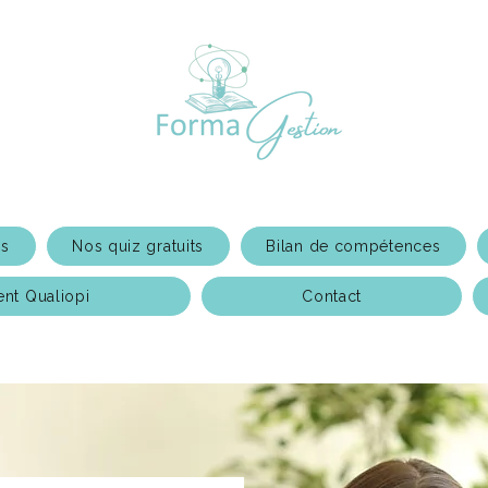
ns
Nos quiz gratuits
Bilan de compétences
t Qualiopi
Contact