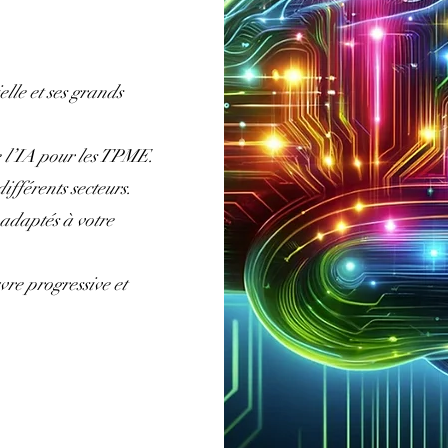
elle et ses grands
de l’IA pour les TPME.
ifférents secteurs.
s adaptés à votre
vre progressive et