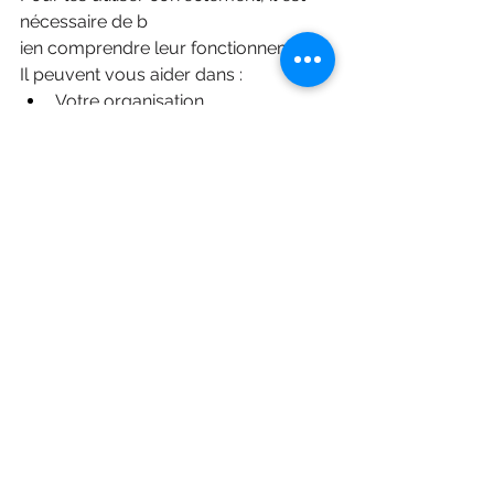
nécessaire de b
ien comprendre leur fonctionnement.
Il peuvent vous aider dans : 
Votre organisation 
Gagner du temps au quotidien 
Découvrez notre formation dédiée à 
ces 
intelligences artificielles
.
Voir tout
Posts récents